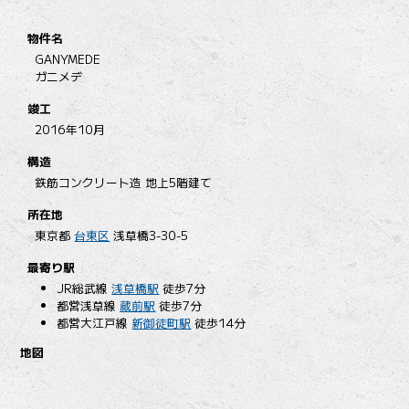
物件名
GANYMEDE
ガニメデ
竣工
2016年10月
構造
鉄筋コンクリート造 地上5階建て
所在地
東京都
台東区
浅草橋3-30-5
最寄り駅
JR総武線
浅草橋駅
徒歩7分
都営浅草線
蔵前駅
徒歩7分
都営大江戸線
新御徒町駅
徒歩14分
地図