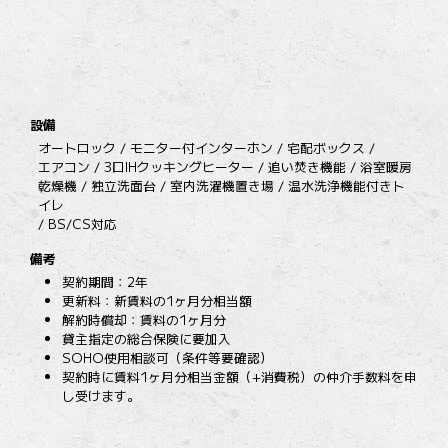
設備
オートロック / モニター付インターホン / 宅配ボックス /
エアコン / 3口IHクッキングヒーター / 追い焚き機能 / 浴室暖房
乾燥機 / 独立洗面台 / 室内洗濯機置き場 / 温水洗浄機能付きト
イレ
/ BS/CS対応
備考
契約期間：2年
更新料：新賃料の1ヶ月分相当額
解約時償却：賃料の1ヶ月分
貸主指定の総合保険に要加入
SOHO使用相談可（条件等要確認）
契約時に賃料1ヶ月分相当金額（+消費税）の仲介手数料を申
し受けます。