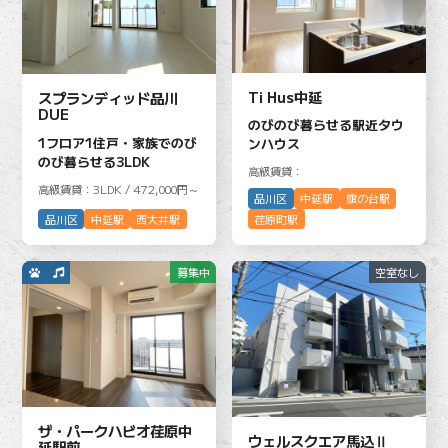
Ti Hus中延
スプランディッド品川
DUE
のびのび暮らせる駅近タウ
1フロア1住戸・家族でのび
ンハウス
のび暮らせる3LDK
高級賃貸：
高級賃貸：3LDK / 472,000円～
品川区
中延駅
旗の台駅
品川区
中延駅
西大井駅
荏原町駅
募集中
空室なし
ザ・パークハビオ荏原中
ウェルスクエア馬込Ⅱ
延駅前