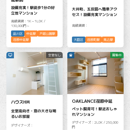
設備充実！駅徒歩1分の好
大井町、五反田へ簡単アク
立地マンション
セス！設備充実マンション
高級賃貸：1K～1LDK /
高級賃貸：
130,000円～
品川区
中延駅
戸越公園駅
大田区
荏原町駅
馬込駅
荏原中延駅
空室なし
募集中
OAKLANCE荏原中延
ハウスHM
ペット飼育可！駅近おしゃ
全室南向き・窓の大きな明
れマンション
るいお部屋
デザイナーズ：2LDK / 250,000
デザイナーズ：
円