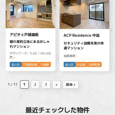
アピチェ戸越銀座
ACP Residence 中延
隠れ家的立地にあるおしゃ
セキュリティ設備充実の快
れマンション
適マンション
デザイナーズ：1LDK / 184,000
高級賃貸：
円～
品川区
中延駅
荏原町駅
品川区
戸越銀座駅
戸越駅
1 / 11
1
2
3
»
最後 »
最近チェックした物件