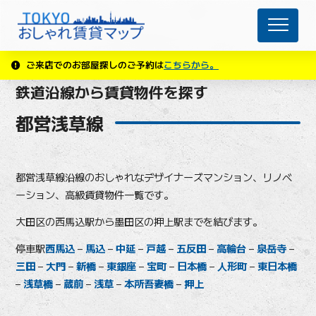
ご来店でのお部屋探しのご予約は
こちらから。
鉄道沿線から賃貸物件を探す
都営浅草線
都営浅草線沿線のおしゃれなデザイナーズマンション、リノベ
ーション、高級賃貸物件一覧です。
大田区の西馬込駅から墨田区の押上駅までを結びます。
停車駅
西馬込
–
馬込
–
中延
–
戸越
–
五反田
–
高輪台
–
泉岳寺
–
三田
–
大門
–
新橋
–
東銀座
–
宝町
–
日本橋
–
人形町
–
東日本橋
–
浅草橋
–
蔵前
–
浅草
–
本所吾妻橋
–
押上