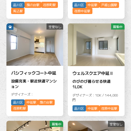
品川区
旗の台駅
荏原町駅
品川区
中延駅
戸越公園駅
馬込駅
荏原中延駅
空室なし
募集中
パシフィックコート中延
ウェルスクエア中延Ⅱ
設備充実・駅近快適マンシ
のびのび暮らせる快適
ョン
1LDK
デザイナーズ：
デザイナーズ：1DK / 144,000
円
品川区
中延駅
旗の台駅
品川区
中延駅
荏原中延駅
荏原町駅
募集中
空室なし