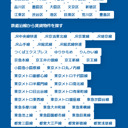
品川区
墨田区
大田区
文京区
新宿区
江東区
渋谷区
港区
目黒区
荒川区
豊島区
鉄道沿線から賃貸物件を探す
JR中央線快速
JR京浜東北線
JR京葉線
JR埼京線
JR山手線
JR総武線
JR総武線快速
つくばエクスプレス
ゆりかもめ
りんかい線
京急本線
京王井の頭線
京王新線
京王線
小田急小田原線
東京メトロ丸ノ内線
東京メトロ副都心線
東京メトロ千代田線
東京メトロ半蔵門線
東京メトロ南北線
東京メトロ日比谷線
東京メトロ有楽町線
東京メトロ東西線
東京メトロ銀座線
東急世田谷線
東急多摩川線
東急大井町線
東急東横線
東急池上線
東急田園都市線
東急目黒線
都営三田線
都営大江戸線
都営新宿線
都営浅草線