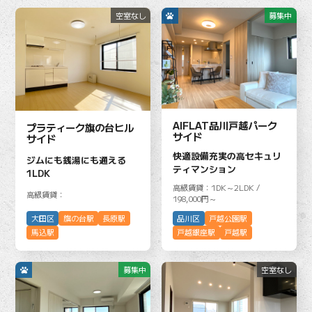
空室なし
募集中
AIFLAT品川戸越パーク
プラティーク旗の台ヒル
サイド
サイド
快適設備充実の高セキュリ
ジムにも銭湯にも通える
ティマンション
1LDK
高級賃貸：1DK～2LDK /
高級賃貸：
198,000円～
大田区
旗の台駅
長原駅
品川区
戸越公園駅
馬込駅
戸越銀座駅
戸越駅
募集中
空室なし