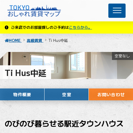
ご来店でのお部屋探しのご予約は
こちらから。
HOME
高級賃貸
Ti Hus中延
空室なし
Ti Hus中延
物件概要
空室
お問い合わせ
のびのび暮らせる駅近タウンハウス