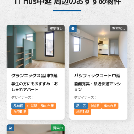
Ti Hus中延 周辺のおすすめ物件
空室なし
空室なし
グランエッグス品川中延
パシフィックコート中延
学生の方にもおすすめ！お
設備充実・駅近快適マンシ
しゃれアパート
ョン
デザイナーズ：
デザイナーズ：
品川区
中延駅
旗の台駅
品川区
中延駅
旗の台駅
荏原町駅
荏原町駅
募集中