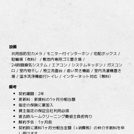
設備
共用部防犯カメラ / モニター付インターホン / 宅配ボックス /
駐輪場（有料） / 敷地内専用ゴミ置き場 /
24時間換気システム / エアコン / システムキッチン / ガスコン
ロ / 室内物干し / 独立洗面台 / 追い焚き機能 / 室内洗濯機置き
場 / 温水洗浄機能付トイレ / インターネット対応（無料）
備考
契約期間：2年
更新料：新賃料の1ヶ月分相当額
指定の保険に要加入
貸主指定の保証会社利用必須
退去時ルームクリーニング費借主負担有り
解約予告：1ヶ月前
契約時に賃料1ヶ月分相当金額（+消費税）の仲介手数料を申
し受けます。