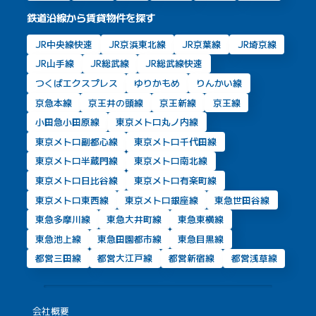
鉄道沿線から賃貸物件を探す
JR中央線快速
JR京浜東北線
JR京葉線
JR埼京線
JR山手線
JR総武線
JR総武線快速
つくばエクスプレス
ゆりかもめ
りんかい線
京急本線
京王井の頭線
京王新線
京王線
小田急小田原線
東京メトロ丸ノ内線
東京メトロ副都心線
東京メトロ千代田線
東京メトロ半蔵門線
東京メトロ南北線
東京メトロ日比谷線
東京メトロ有楽町線
東京メトロ東西線
東京メトロ銀座線
東急世田谷線
東急多摩川線
東急大井町線
東急東横線
東急池上線
東急田園都市線
東急目黒線
都営三田線
都営大江戸線
都営新宿線
都営浅草線
会社概要