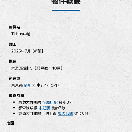
物件概要
物件名
Ti Hus中延
竣工
2025年7月 [新築]
構造
木造3階建て（総戸数：10戸）
所在地
東京都
品川区
中延4-16-17
最寄り駅
東急大井町線
荏原町駅
徒歩3分
都営浅草線
中延駅
徒歩7分
東急大井町線・池上線
旗の台駅
徒歩9分
地図