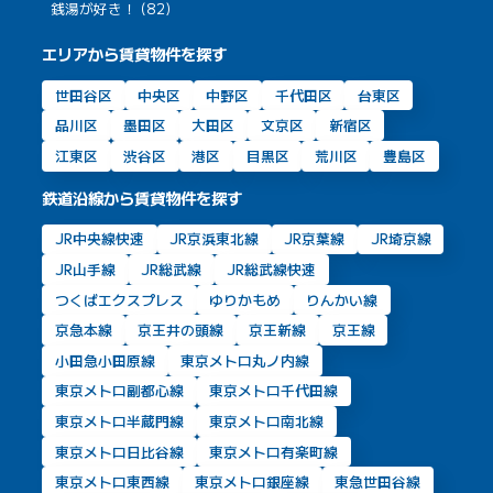
銭湯が好き！ (82)
エリアから賃貸物件を探す
世田谷区
中央区
中野区
千代田区
台東区
品川区
墨田区
大田区
文京区
新宿区
江東区
渋谷区
港区
目黒区
荒川区
豊島区
鉄道沿線から賃貸物件を探す
JR中央線快速
JR京浜東北線
JR京葉線
JR埼京線
JR山手線
JR総武線
JR総武線快速
つくばエクスプレス
ゆりかもめ
りんかい線
京急本線
京王井の頭線
京王新線
京王線
小田急小田原線
東京メトロ丸ノ内線
東京メトロ副都心線
東京メトロ千代田線
東京メトロ半蔵門線
東京メトロ南北線
東京メトロ日比谷線
東京メトロ有楽町線
東京メトロ東西線
東京メトロ銀座線
東急世田谷線