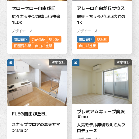
セローセロー自由が丘
アレーロ自由が丘サウス
広々キッチンが嬉しい快適
駅近・ちょうどいい広さの
1LDK
1K
デザイナーズ：
デザイナーズ：
世田谷区
九品仏駅
奥沢駅
世田谷区
奥沢駅
田園調布駅
自由が丘駅
自由が丘駅
空室なし
空室なし
プレミアムキューブ奥沢
FLEG自由が丘EL
＃mo
スキップフロアの高天井マ
人気モデル押切もえさんプ
ンション
ロデュース
デザイナーズ：