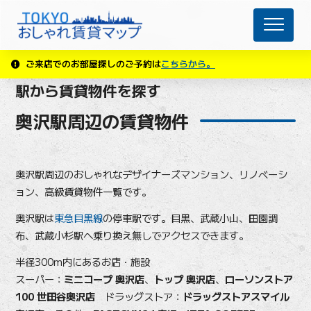
ご来店でのお部屋探しのご予約は
こちらから。
駅から賃貸物件を探す
奥沢駅周辺の賃貸物件
奥沢駅周辺のおしゃれなデザイナーズマンション、リノベーシ
ョン、高級賃貸物件一覧です。
奥沢駅は
東急目黒線
の停車駅です。目黒、武蔵小山、田園調
布、武蔵小杉駅へ乗り換え無しでアクセスできます。
半径300m内にあるお店・施設
スーパー：
ミニコープ 奥沢店
、
トップ 奥沢店
、
ローソンストア
100 世田谷奥沢店
ドラッグストア：
ドラッグストアスマイル