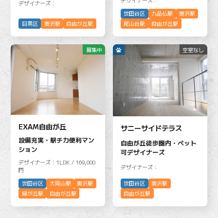
デザイナーズ：
世田谷区
九品仏駅
奥沢駅
目黒区
奥沢駅
自由が丘駅
尾山台駅
自由が丘駅
募集中
空室なし
EXAM自由が丘
サニーサイドテラス
設備充実・駅チカ便利マン
自由が丘徒歩圏内・ペット
ション
可デザイナーズ
デザイナーズ：1LDK / 169,000
デザイナーズ：
円
世田谷区
奥沢駅
世田谷区
大岡山駅
奥沢駅
自由が丘駅
緑が丘駅
自由が丘駅