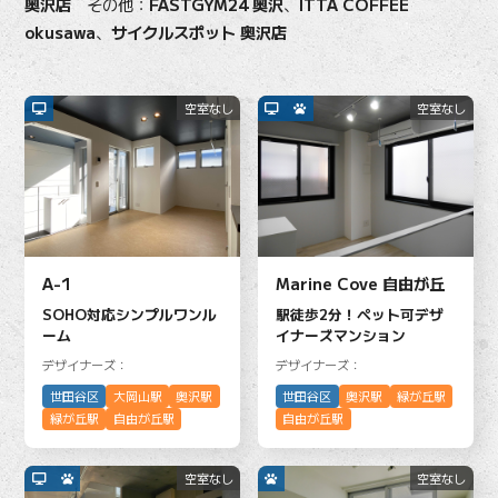
奥沢店
その他：
FASTGYM24 奥沢
、
ITTA COFFEE
okusawa
、
サイクルスポット 奥沢店
空室なし
空室なし
A-1
Marine Cove 自由が丘
SOHO対応シンプルワンル
駅徒歩2分！ペット可デザ
ーム
イナーズマンション
デザイナーズ：
デザイナーズ：
世田谷区
大岡山駅
奥沢駅
世田谷区
奥沢駅
緑が丘駅
緑が丘駅
自由が丘駅
自由が丘駅
空室なし
空室なし