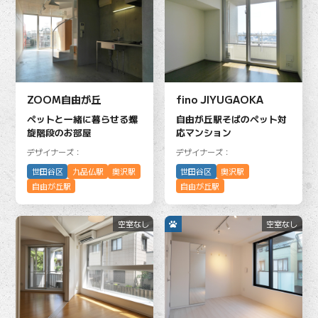
ZOOM自由が丘
fino JIYUGAOKA
ペットと一緒に暮らせる螺
自由が丘駅そばのペット対
旋階段のお部屋
応マンション
デザイナーズ：
デザイナーズ：
世田谷区
九品仏駅
奥沢駅
世田谷区
奥沢駅
自由が丘駅
自由が丘駅
空室なし
空室なし