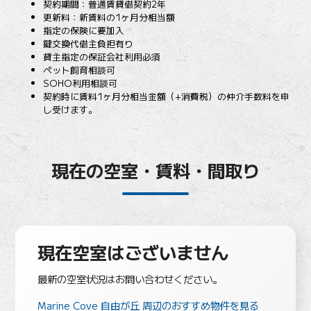
契約期間：普通賃貸借契約2年
更新料：新賃料の1ヶ月分相当額
指定の保険に要加入
鍵交換代借主負担有り
貸主指定の保証会社利用必須
ペット飼育相談可
SOHO利用相談可
契約時に賃料1ヶ月分相当金額（+消費税）の仲介手数料を申
し受けます。
現在の空室・賃料・間取り
現在空室はございません
最新の空室状況はお問い合わせください。
Marine Cove 自由が丘 周辺のおすすめ物件を見る