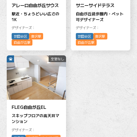
アレーロ自由が丘サウス
サニーサイドテラス
駅近・ちょうどいい広さの
自由が丘徒歩圏内・ペット
1K
可デザイナーズ
デザイナーズ：
デザイナーズ：
世田谷区
奥沢駅
世田谷区
奥沢駅
自由が丘駅
自由が丘駅
空室なし
FLEG自由が丘EL
スキップフロアの高天井マ
ンション
デザイナーズ：