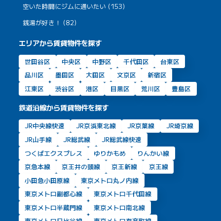
空いた時間にジムに通いたい (153)
銭湯が好き！ (82)
エリアから賃貸物件を探す
世田谷区
中央区
中野区
千代田区
台東区
品川区
墨田区
大田区
文京区
新宿区
江東区
渋谷区
港区
目黒区
荒川区
豊島区
鉄道沿線から賃貸物件を探す
JR中央線快速
JR京浜東北線
JR京葉線
JR埼京線
JR山手線
JR総武線
JR総武線快速
つくばエクスプレス
ゆりかもめ
りんかい線
京急本線
京王井の頭線
京王新線
京王線
小田急小田原線
東京メトロ丸ノ内線
東京メトロ副都心線
東京メトロ千代田線
東京メトロ半蔵門線
東京メトロ南北線
東京メトロ日比谷線
東京メトロ有楽町線