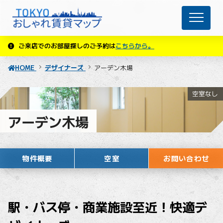
ご来店でのお部屋探しのご予約は
こちらから。
HOME
デザイナーズ
アーデン木場
空室なし
アーデン木場
物件概要
空室
お問い合わせ
駅・バス停・商業施設至近！快適デ