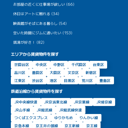
お部屋の近くに仕事場が欲しい (66)
休日はアートに触れる (34)
映画館がそばにある暮らし (54)
空いた時間にジムに通いたい (153)
銭湯が好き！ (82)
エリアから賃貸物件を探す
世田谷区
中央区
中野区
千代田区
台東区
品川区
墨田区
大田区
文京区
新宿区
江東区
渋谷区
港区
目黒区
荒川区
豊島区
鉄道沿線から賃貸物件を探す
JR中央線快速
JR京浜東北線
JR京葉線
JR埼京線
JR山手線
JR総武線
JR総武線快速
つくばエクスプレス
ゆりかもめ
りんかい線
京急本線
京王井の頭線
京王新線
京王線