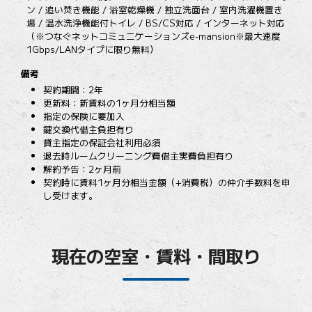
ン / 追い焚き機能 / 浴室乾燥機 / 独立洗面台 / 室内洗濯機置き
場 / 温水洗浄機能付トイレ / BS/CS対応 / インターネット対応
（※つなぐネットコミュニケーションズe-mansion※最大速度
1Gbps/LANタイプに限り無料）
備考
契約期間：2年
更新料：新賃料の1ヶ月分相当額
指定の保険に要加入
鍵交換代借主負担有り
貸主指定の保証会社利用必須
退去時ルームクリーニング費借主実費負担有り
解約予告：2ヶ月前
契約時に賃料1ヶ月分相当金額（+消費税）の仲介手数料を申
し受けます。
現在の空室・賃料・間取り