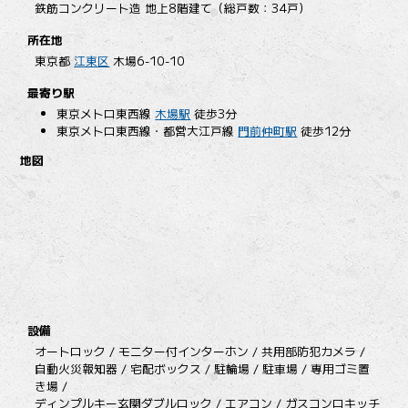
鉄筋コンクリート造 地上8階建て（総戸数：34戸）
所在地
東京都
江東区
木場6-10-10
最寄り駅
東京メトロ東西線
木場駅
徒歩3分
東京メトロ東西線・都営大江戸線
門前仲町駅
徒歩12分
地図
設備
オートロック / モニター付インターホン / 共用部防犯カメラ /
自動火災報知器 / 宅配ボックス / 駐輪場 / 駐車場 / 専用ゴミ置
き場 /
ディンプルキー玄関ダブルロック / エアコン / ガスコンロキッチ