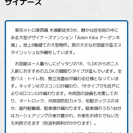
ザイナーズ
東京メトロ東西線 木場駅徒歩3分、静かな住宅街の中に
ある大型デザイナーズマンション「Aden Kiba アーデン木
場」。地上8階建ての大型物件。窓の大きなお部屋が並ぶス
タイリッシュな外観をしています。
お部屋は一人暮らしにピッタリの1R、1LDKからお二人
入居におすすめの2LDKの間取りタイプが並んでいます。全
室バス・トイレ別、独立洗面台が備わる仕様となっていま
す。キッチンはガスコンロが備わり、1Rタイプでも住戸に
より4口コンロが備わります。共用部の設備も充実してお
り、オートロック、共用部防犯カメラ、宅配ボックスのほ
か、屋内駐輪場、駐車場が備わります。駐車場のうち1台分
はカーシェアリングの車が置かれ、お車をお持ちでない方
も利用できます（別途利用料がかかります）。