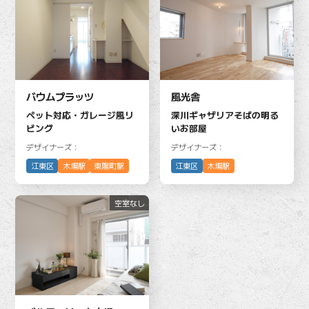
バウムプラッツ
風光舎
ペット対応・ガレージ風リ
深川ギャザリアそばの明る
ビング
いお部屋
デザイナーズ：
デザイナーズ：
江東区
木場駅
東陽町駅
江東区
木場駅
空室なし