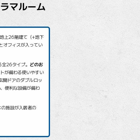
ノラマルーム
地上26階建て（+地下
設とオフィスが入ってい
る全26タイプ。
どのお
トが備わる使いやすい
玄関ドアのダブルロッ
心、便利な設備が備わ
はの施設が入居者の