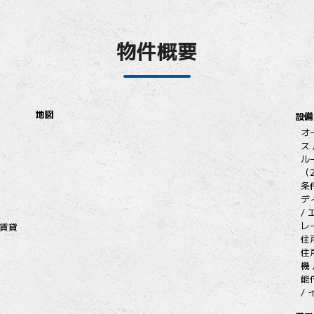
物件概要
地図
設備
オ
ス
ル
（
条
デ
/
レ
（賃貸
住
住
機
能
/