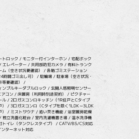
ートロック / モニター付インターホン / 宅配ボック
 / エレベーター / 共用部防犯カメラ / 有料トランク
ーム（空き状況要確認） / 各階ゴミステーション
24時間ゴミ出し可） / 駐輪場 / 駐車場（空き状況・
件等要確認） /
ィンプルキーダブルロック / 玄関人感照明センサー
 エアコン / 床暖房（利用時別途契約） / ピクチャー
ール / 2口ガスコンロキッチン（1R住戸とCタイプ
戸） / 3口ガスコンロ（Cタイプを除く1LDK～3LDK
戸） / ミストサウナ / 追い焚き機能 / 浴室暖房乾燥
 / 独立洗面化粧台 / 室内洗濯機置き場 / 温水洗浄機
付トイレ（タンクレスタイプ） / CATV/BS/CS対応
 インターネット対応