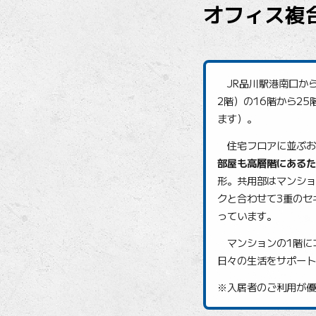
オフィス複
JR品川駅港南口から
2階）の16階から2
ます）。
住宅フロアに並ぶお部
部屋も高層階にあるた
形。共用部はマンショ
クと合わせて3重のセ
っています。
マンションの1階に
日々の生活をサポート
※入居者のご利用が優