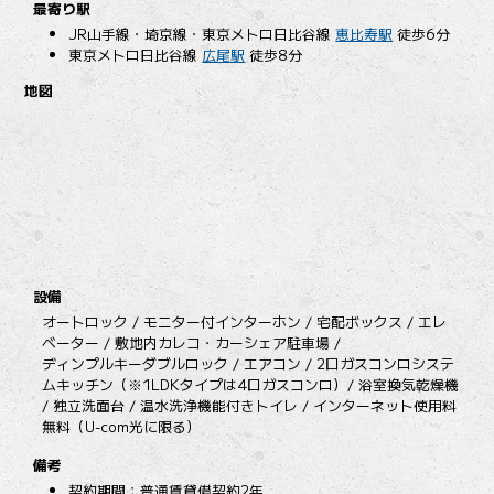
最寄り駅
JR山手線・埼京線・東京メトロ日比谷線
恵比寿駅
徒歩6分
東京メトロ日比谷線
広尾駅
徒歩8分
地図
設備
オートロック / モニター付インターホン / 宅配ボックス / エレ
ベーター / 敷地内カレコ・カーシェア駐車場 /
ディンプルキーダブルロック / エアコン / 2口ガスコンロシステ
ムキッチン（※1LDKタイプは4口ガスコンロ）/ 浴室換気乾燥機
/ 独立洗面台 / 温水洗浄機能付きトイレ / インターネット使用料
無料（U-com光に限る）
備考
契約期間：普通賃貸借契約2年