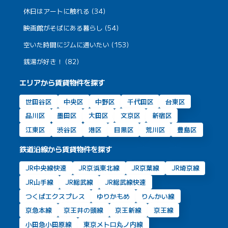
休日はアートに触れる (34)
映画館がそばにある暮らし (54)
空いた時間にジムに通いたい (153)
銭湯が好き！ (82)
エリアから賃貸物件を探す
世田谷区
中央区
中野区
千代田区
台東区
品川区
墨田区
大田区
文京区
新宿区
江東区
渋谷区
港区
目黒区
荒川区
豊島区
鉄道沿線から賃貸物件を探す
JR中央線快速
JR京浜東北線
JR京葉線
JR埼京線
JR山手線
JR総武線
JR総武線快速
つくばエクスプレス
ゆりかもめ
りんかい線
京急本線
京王井の頭線
京王新線
京王線
小田急小田原線
東京メトロ丸ノ内線