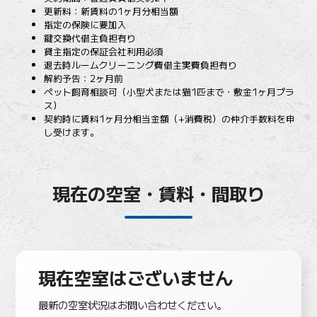
更新料：新賃料の1ヶ月分相当額
指定の保険に要加入
鍵交換代借主負担有り
貸主指定の保証会社利用必須
退去時ルームクリーニング費借主実費負担有り
解約予告：2ヶ月前
ペット飼育相談可（小型犬または猫1匹まで・敷金1ヶ月プラ
ス）
契約時に賃料1ヶ月分相当金額（+消費税）の仲介手数料を申
し受けます。
現在の空室・賃料・間取り
現在空室はございません
最新の空室状況はお問い合わせください。