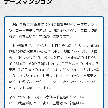
ナーズマンション
JR山手線 恵比寿駅徒歩6分の賃貸デザイナーズマンショ
ン「コートモデリア広尾」。明治通りから1、2ブロック離
れた、落ち着いた住宅街の中にあります。
地上8階建て、コンクリート打ち放しのマンション内に総
戸数12戸のお部屋が並んでいます。間取りタイプは一人暮
らしにピッタリの1R、お二人入居にもおすすめの1LDKタ
イプがあり、6階と7階は1フロア1住戸となっています。各
部屋には2口以上のガスコンロキッチン、クローゼットが備
わり、マンションエントランスにオートロック、お部屋玄
関ドアにダブルロック、モニター付きインターホンとセキ
ュリティも充実しています。
マンション向かい側にお寺がある立地のため、バルコニー
からの眺望が開けています（上層階のお部屋はバルコニー