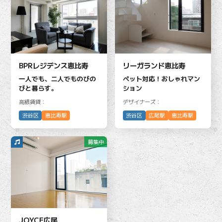
BPRレジデンス恵比寿
リーガランド恵比寿
一人でも、二人でものびの
ペット対応！おしゃれマン
びと暮らす。
ション
高級賃貸：
デザイナーズ：
渋谷区
恵比寿駅
渋谷区
広尾駅
恵比寿駅
募集中
JOYCE広尾