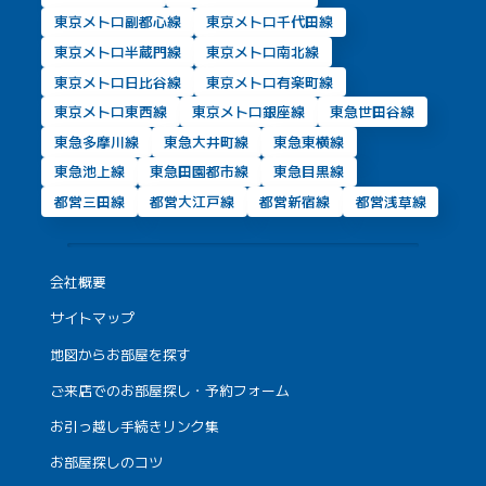
東京メトロ副都心線
東京メトロ千代田線
東京メトロ半蔵門線
東京メトロ南北線
東京メトロ日比谷線
東京メトロ有楽町線
東京メトロ東西線
東京メトロ銀座線
東急世田谷線
東急多摩川線
東急大井町線
東急東横線
東急池上線
東急田園都市線
東急目黒線
都営三田線
都営大江戸線
都営新宿線
都営浅草線
会社概要
サイトマップ
地図からお部屋を探す
ご来店でのお部屋探し・予約フォーム
お引っ越し手続きリンク集
お部屋探しのコツ