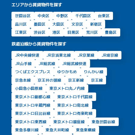
エリアから賃貸物件を探す
世田谷区
中央区
中野区
千代田区
台東区
品川区
墨田区
大田区
文京区
新宿区
江東区
渋谷区
港区
目黒区
荒川区
豊島区
鉄道沿線から賃貸物件を探す
JR中央線快速
JR京浜東北線
JR京葉線
JR埼京線
JR山手線
JR総武線
JR総武線快速
つくばエクスプレス
ゆりかもめ
りんかい線
京急本線
京王井の頭線
京王新線
京王線
小田急小田原線
東京メトロ丸ノ内線
東京メトロ副都心線
東京メトロ千代田線
東京メトロ半蔵門線
東京メトロ南北線
東京メトロ日比谷線
東京メトロ有楽町線
東京メトロ東西線
東京メトロ銀座線
東急世田谷線
東急多摩川線
東急大井町線
東急東横線