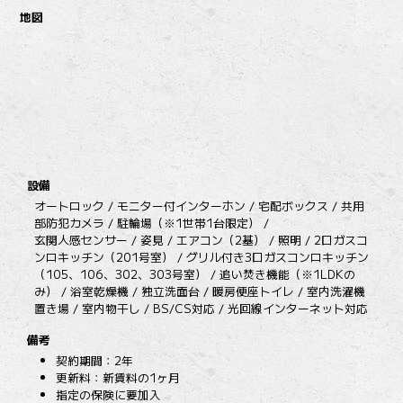
地図
設備
オートロック / モニター付インターホン / 宅配ボックス / 共用
部防犯カメラ / 駐輪場（※1世帯1台限定） /
玄関人感センサー / 姿見 / エアコン（2基） / 照明 / 2口ガスコ
ンロキッチン（201号室） / グリル付き3口ガスコンロキッチン
（105、106、302、303号室） / 追い焚き機能（※1LDKの
み） / 浴室乾燥機 / 独立洗面台 / 暖房便座トイレ / 室内洗濯機
置き場 / 室内物干し / BS/CS対応 / 光回線インターネット対応
備考
契約期間：2年
更新料：新賃料の1ヶ月
指定の保険に要加入