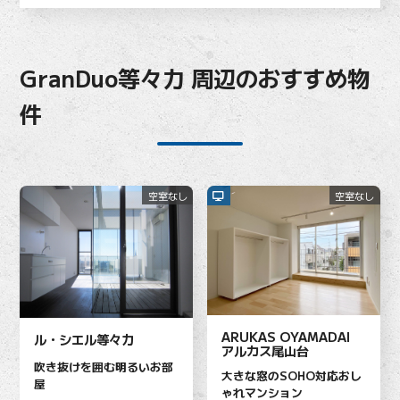
GranDuo等々力 周辺のおすすめ物
件
空室なし
空室なし
ARUKAS OYAMADAI
ル・シエル等々力
アルカス尾山台
吹き抜けを囲む明るいお部
大きな窓のSOHO対応おし
屋
ゃれマンション