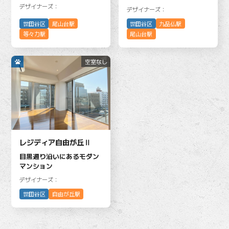
デザイナーズ：
デザイナーズ：
世田谷区
尾山台駅
世田谷区
九品仏駅
等々力駅
尾山台駅
空室なし
レジディア自由が丘Ⅱ
目黒通り沿いにあるモダン
マンション
デザイナーズ：
世田谷区
自由が丘駅