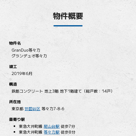
物件概要
物件名
GranDuo等々力
グランデュオ等々力
竣工
2019年6月
構造
鉄筋コンクリート 地上3階 地下1階建て（総戸数：14戸）
所在地
東京都
世田谷区
等々力7-8-6
最寄り駅
東急大井町線
尾山台駅
徒歩7分
東急大井町線
等々力駅
徒歩8分