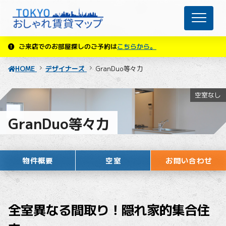
ご来店でのお部屋探しのご予約は
こちらから。
HOME
デザイナーズ
GranDuo等々力
空室なし
GranDuo等々力
物件概要
空室
お問い合わせ
全室異なる間取り！隠れ家的集合住