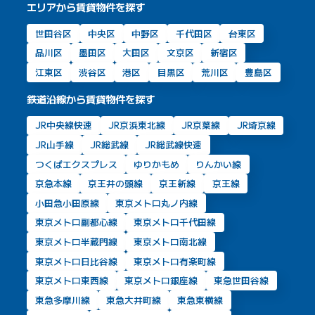
エリアから賃貸物件を探す
世田谷区
中央区
中野区
千代田区
台東区
品川区
墨田区
大田区
文京区
新宿区
江東区
渋谷区
港区
目黒区
荒川区
豊島区
鉄道沿線から賃貸物件を探す
JR中央線快速
JR京浜東北線
JR京葉線
JR埼京線
JR山手線
JR総武線
JR総武線快速
つくばエクスプレス
ゆりかもめ
りんかい線
京急本線
京王井の頭線
京王新線
京王線
小田急小田原線
東京メトロ丸ノ内線
東京メトロ副都心線
東京メトロ千代田線
東京メトロ半蔵門線
東京メトロ南北線
東京メトロ日比谷線
東京メトロ有楽町線
東京メトロ東西線
東京メトロ銀座線
東急世田谷線
東急多摩川線
東急大井町線
東急東横線