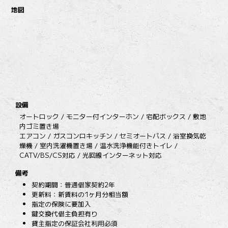
地図
設備
オートロック / モニター付インターホン / 宅配ボックス / 敷地
内ゴミ置き場
エアコン / ガスコンロキッチン / セミオートバス / 浴室換気乾
燥機 / 室内洗濯機置き場 / 温水洗浄機能付きトイレ /
CATV/BS/CS対応 / 光回線インターネット対応
備考
契約期間：普通借家契約2年
更新料：新賃料の1ヶ月分相当額
指定の保険に要加入
鍵交換代借主負担有り
貸主指定の保証会社利用必須