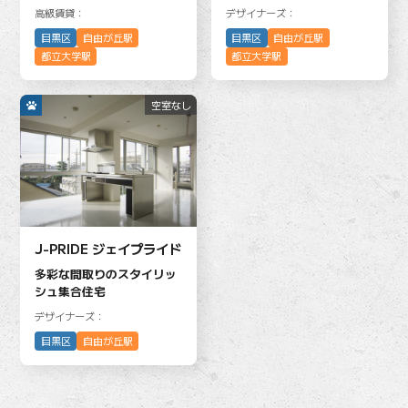
高級賃貸：
デザイナーズ：
目黒区
自由が丘駅
目黒区
自由が丘駅
都立大学駅
都立大学駅
空室なし
J-PRIDE ジェイプライド
多彩な間取りのスタイリッ
シュ集合住宅
デザイナーズ：
目黒区
自由が丘駅