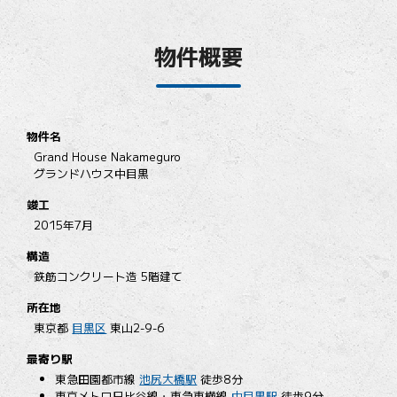
物件概要
物件名
Grand House Nakameguro
グランドハウス中目黒
竣工
2015年7月
構造
鉄筋コンクリート造 5階建て
所在地
東京都
目黒区
東山2-9-6
最寄り駅
東急田園都市線
池尻大橋駅
徒歩8分
東京メトロ日比谷線・東急東横線
中目黒駅
徒歩9分