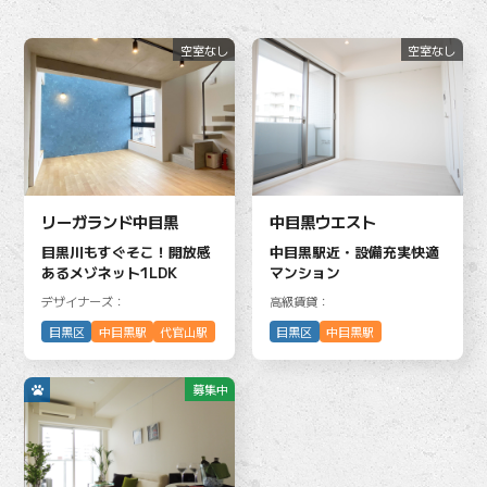
空室なし
空室なし
リーガランド中目黒
中目黒ウエスト
目黒川もすぐそこ！開放感
中目黒駅近・設備充実快適
あるメゾネット1LDK
マンション
デザイナーズ：
高級賃貸：
目黒区
中目黒駅
代官山駅
目黒区
中目黒駅
募集中