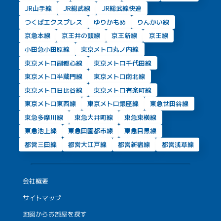
JR山手線
JR総武線
JR総武線快速
つくばエクスプレス
ゆりかもめ
りんかい線
京急本線
京王井の頭線
京王新線
京王線
小田急小田原線
東京メトロ丸ノ内線
東京メトロ副都心線
東京メトロ千代田線
東京メトロ半蔵門線
東京メトロ南北線
東京メトロ日比谷線
東京メトロ有楽町線
東京メトロ東西線
東京メトロ銀座線
東急世田谷線
東急多摩川線
東急大井町線
東急東横線
東急池上線
東急田園都市線
東急目黒線
都営三田線
都営大江戸線
都営新宿線
都営浅草線
会社概要
サイトマップ
地図からお部屋を探す