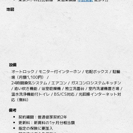
地図
設備
オートロック / モニター付インターホン / 宅配ボックス / 駐輪
場（月額1,100円） /
24時間換気システム / エアコン / ガスコンロシステムキッチン
/ 追い炊き機能 / 浴室乾燥機 / 独立洗面台 / 室内洗濯機置き場 /
温水洗浄機能付トイレ / BS/CS対応 / 光回線インターネット対
応（無料）
備考
契約期間：普通借家契約2年
更新料：新賃料の1ヶ月分相当額
指定の保険に要加入