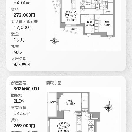
54.66㎡
賃料
272,000円
共益費・管理費
17,000円
敷金
1ヶ月
礼金
なし
入居時期
即入居可
部屋番号
間取り図
302号室（D）
間取り
2LDK
専有面積
54.53㎡
賃料
269,000円