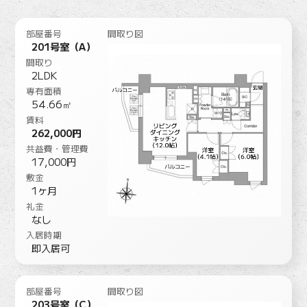
部屋番号
間取り図
201号室（A）
間取り
2LDK
専有面積
54.66㎡
賃料
262,000円
共益費・管理費
17,000円
敷金
1ヶ月
礼金
なし
入居時期
即入居可
部屋番号
間取り図
203号室（C）