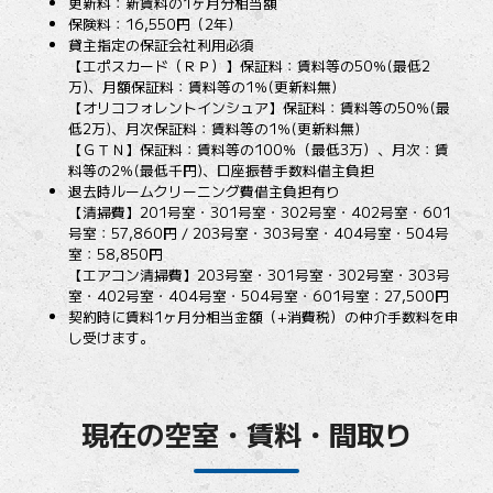
更新料：新賃料の1ヶ月分相当額
保険料：16,550円（2年）
貸主指定の保証会社利用必須
【エポスカード（ＲＰ）】保証料：賃料等の50％(最低2
万)、月額保証料：賃料等の1％(更新料無)
【オリコフォレントインシュア】保証料：賃料等の50％(最
低2万)、月次保証料：賃料等の1％(更新料無)
【ＧＴＮ】保証料：賃料等の100％（最低3万）、月次：賃
料等の2％(最低千円)、口座振替手数料借主負担
退去時ルームクリーニング費借主負担有り
【清掃費】201号室・301号室・302号室・402号室・601
号室：57,860円 / 203号室・303号室・404号室・504号
室：58,850円
【エアコン清掃費】203号室・301号室・302号室・303号
室・402号室・404号室・504号室・601号室：27,500円
契約時に賃料1ヶ月分相当金額（+消費税）の仲介手数料を申
し受けます。
現在の空室・賃料・間取り