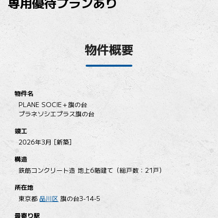
専用優待プランあり
物件概要
物件名
PLANE SOCIE＋旗の台
プラネソシエプラス旗の台
竣工
2026年3月 [新築]
構造
鉄筋コンクリート造 地上6階建て（総戸数：21戸）
所在地
東京都
品川区
旗の台3-14-5
最寄り駅