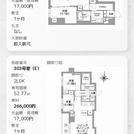
共益費・管理費
17,000円
敷金
1ヶ月
礼金
なし
入居時期
即入居可
部屋番号
間取り図
303号室（E）
間取り
2LDK
専有面積
52.77㎡
賃料
266,000円
共益費・管理費
17,000円
敷金
1ヶ月