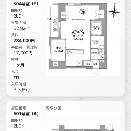
504号室（F）
間取り
2LDK
専有面積
52.82㎡
賃料
284,000円
共益費・管理費
17,000円
敷金
1ヶ月
礼金
なし
入居時期
即入居可
部屋番号
間取り図
601号室（A）
間取り
2LDK