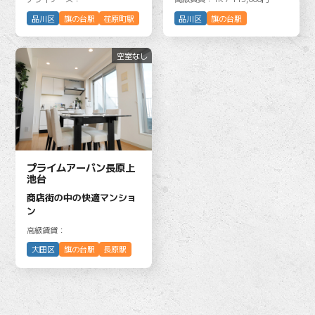
品川区
旗の台駅
荏原町駅
品川区
旗の台駅
空室なし
プライムアーバン長原上
池台
商店街の中の快適マンショ
ン
高級賃貸：
大田区
旗の台駅
長原駅