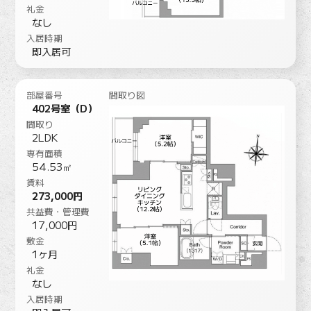
礼金
なし
入居時期
即入居可
部屋番号
間取り図
402号室（D）
間取り
2LDK
専有面積
54.53㎡
賃料
273,000円
共益費・管理費
17,000円
敷金
1ヶ月
礼金
なし
入居時期