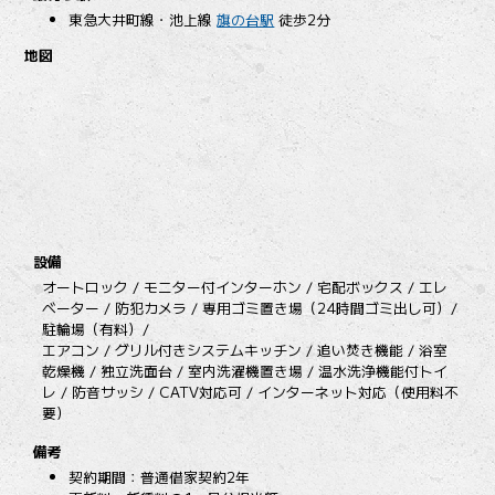
東急大井町線・池上線
旗の台駅
徒歩2分
地図
設備
オートロック / モニター付インターホン / 宅配ボックス / エレ
ベーター / 防犯カメラ / 専用ゴミ置き場（24時間ゴミ出し可）/
駐輪場（有料）/
エアコン / グリル付きシステムキッチン / 追い焚き機能 / 浴室
乾燥機 / 独立洗面台 / 室内洗濯機置き場 / 温水洗浄機能付トイ
レ / 防音サッシ / CATV対応可 / インターネット対応（使用料不
要）
備考
契約期間：普通借家契約2年