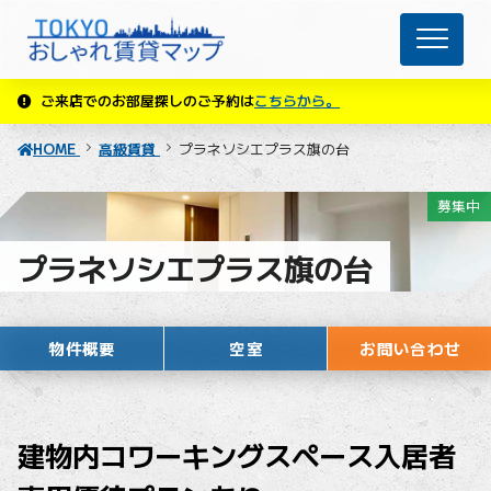
ご来店でのお部屋探しのご予約は
こちらから。
HOME
高級賃貸
プラネソシエプラス旗の台
募集中
プラネソシエプラス旗の台
物件概要
空室
お問い合わせ
建物内コワーキングスペース入居者