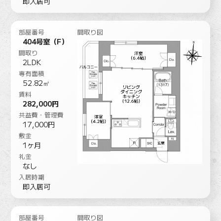
即入居可
部屋番号
間取り図
404号室（F）
間取り
2LDK
専有面積
52.82㎡
賃料
282,000円
共益費・管理費
17,000円
敷金
1ヶ月
礼金
なし
入居時期
即入居可
部屋番号
間取り図