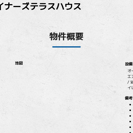
イナーズテラスハウス
物件概要
地図
設備
オ
エ
/
イ
備考