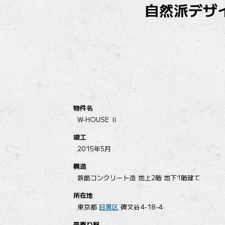
自然派デザ
物件名
W-HOUSE Ⅱ
竣工
2015年5月
構造
鉄筋コンクリート造 地上2階 地下1階建て
所在地
東京都
目黒区
碑文谷4-18-4
最寄り駅