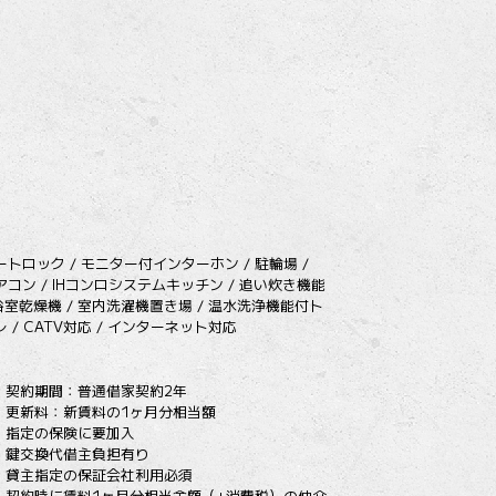
ートロック / モニター付インターホン / 駐輪場 /
アコン / IHコンロシステムキッチン / 追い炊き機能
 浴室乾燥機 / 室内洗濯機置き場 / 温水洗浄機能付ト
レ / CATV対応 / インターネット対応
契約期間：普通借家契約2年
更新料：新賃料の1ヶ月分相当額
指定の保険に要加入
鍵交換代借主負担有り
貸主指定の保証会社利用必須
契約時に賃料1ヶ月分相当金額（+消費税）の仲介