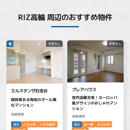
RIZ高輪 周辺のおすすめ物件
空室なし
空室なし
ブレアハウス
エルスタンザ白金台
室内設備充実！ヨーロッパ
開放感ある角地のオール電
風デザインのおしゃれマン
化マンション
ション
高級賃貸：
高級賃貸：
港区
白金台駅
白金高輪駅
港区
品川駅
白金台駅