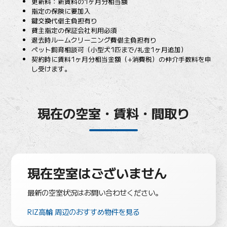
更新料：新賃料の1ヶ月分相当額
指定の保険に要加入
鍵交換代借主負担有り
貸主指定の保証会社利用必須
退去時ルームクリーニング費借主負担有り
ペット飼育相談可（小型犬1匹まで/礼金1ヶ月追加）
契約時に賃料1ヶ月分相当金額（+消費税）の仲介手数料を申
し受けます。
現在の空室・賃料・間取り
現在空室はございません
最新の空室状況はお問い合わせください。
RIZ高輪 周辺のおすすめ物件を見る