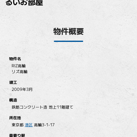
るいお部屋
物件概要
物件名
RIZ高輪
リズ高輪
竣工
2009年3月
構造
鉄筋コンクリート造 地上11階建て
所在地
東京都
港区
高輪3-1-17
最寄り駅