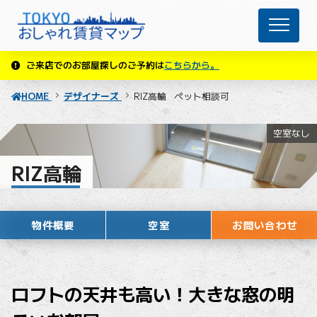
ご来店でのお部屋探しのご予約は
こちらから。
HOME
デザイナーズ
RIZ高輪
ペット相談可
空室なし
RIZ高輪
ペット相談可
物件概要
空室
お問い合わせ
ロフトの天井も高い！大きな窓の明