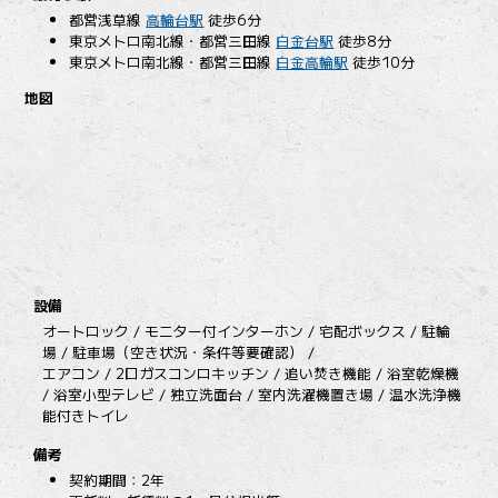
都営浅草線
高輪台駅
徒歩6分
東京メトロ南北線・都営三田線
白金台駅
徒歩8分
東京メトロ南北線・都営三田線
白金高輪駅
徒歩10分
地図
設備
オートロック / モニター付インターホン / 宅配ボックス / 駐輪
場 / 駐車場（空き状況・条件等要確認） /
エアコン / 2口ガスコンロキッチン / 追い焚き機能 / 浴室乾燥機
/ 浴室小型テレビ / 独立洗面台 / 室内洗濯機置き場 / 温水洗浄機
能付きトイレ
備考
契約期間：2年