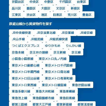
世田谷区
中央区
中野区
千代田区
台東区
品川区
墨田区
大田区
文京区
新宿区
江東区
渋谷区
港区
目黒区
荒川区
豊島区
鉄道沿線から賃貸物件を探す
JR中央線快速
JR京浜東北線
JR京葉線
JR埼京線
JR山手線
JR総武線
JR総武線快速
つくばエクスプレス
ゆりかもめ
りんかい線
京急本線
京王井の頭線
京王新線
京王線
小田急小田原線
東京メトロ丸ノ内線
東京メトロ副都心線
東京メトロ千代田線
東京メトロ半蔵門線
東京メトロ南北線
東京メトロ日比谷線
東京メトロ有楽町線
東京メトロ東西線
東京メトロ銀座線
東急世田谷線
東急多摩川線
東急大井町線
東急東横線
東急池上線
東急田園都市線
東急目黒線
都営三田線
都営大江戸線
都営新宿線
都営浅草線