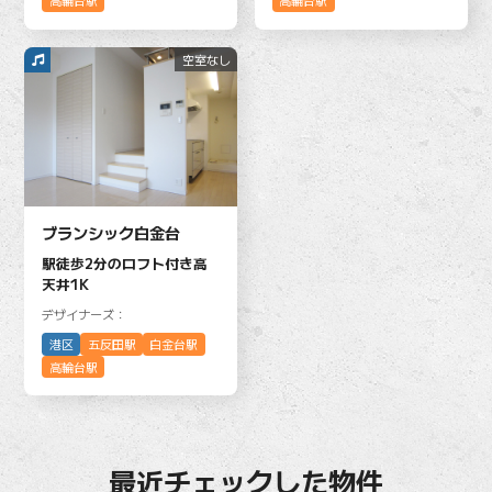
高輪台駅
高輪台駅
空室なし
ブランシック白金台
駅徒歩2分のロフト付き高
天井1K
デザイナーズ：
港区
五反田駅
白金台駅
高輪台駅
最近チェックした物件