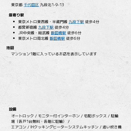
東京都
千代田区
九段北1-9-13
最寄り駅
東京メトロ東西線・半蔵門線
九段下駅
徒歩4分
都営新宿線
九段下駅
徒歩4分
JR中央線・総武線
飯田橋駅
徒歩6分
東京メトロ南北線
飯田橋駅
徒歩6分
地図
マンション1階に入っているお店を表示しています
設備
オートロック / モニター付インターホン / 宅配ボックス / 駐輪
場（各戸1台無料・各階に駐輪） /
エアコン / IHクッキングヒーターシステムキッチン / 追い炊き機