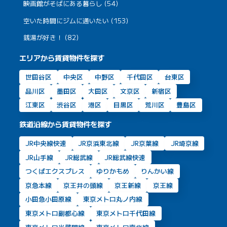
映画館がそばにある暮らし (54)
空いた時間にジムに通いたい (153)
銭湯が好き！ (82)
エリアから賃貸物件を探す
世田谷区
中央区
中野区
千代田区
台東区
品川区
墨田区
大田区
文京区
新宿区
江東区
渋谷区
港区
目黒区
荒川区
豊島区
鉄道沿線から賃貸物件を探す
JR中央線快速
JR京浜東北線
JR京葉線
JR埼京線
JR山手線
JR総武線
JR総武線快速
つくばエクスプレス
ゆりかもめ
りんかい線
京急本線
京王井の頭線
京王新線
京王線
小田急小田原線
東京メトロ丸ノ内線
東京メトロ副都心線
東京メトロ千代田線