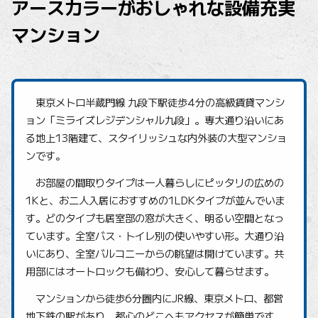
アースカラーがおしゃれな設備充実
マンション
東京メトロ半蔵門線 九段下駅徒歩4分の高級賃貸マンシ
ョン「ミライズレジデンシャル九段」。専大通り沿いにあ
る地上13階建て、スタイリッシュな内外装の大型マンショ
ンです。
お部屋の間取りタイプは一人暮らしにピッタリの広めの
1Kと、お二人入居におすすめの1LDKタイプが並んでいま
す。どのタイプも居室部の窓が大きく、明るい空間となっ
ています。全室バス・トイレ別の使いやすい形。大通り沿
いにあり、全室バルコニーからの眺望は開けています。共
用部にはオートロックも備わり、安心して暮らせます。
マンションから徒歩6分圏内にJR線、東京メトロ、都営
地下鉄の駅があり、都心のどこへもアクセスが簡単です。