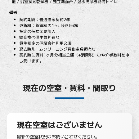
能 / 浴室換気乾燥機 / 独立洗面台 / 温水洗浄機能付トイレ
備考
契約期間：普通借家契約2年
更新料：新賃料の1ヶ月分相当額
指定の保険に要加入
鍵交換代借主負担有り
貸主指定の保証会社利用必須
退去時ルームクリーニング費借主負担有り
契約時に賃料1ヶ月分相当金額（+消費税）の仲介手数料を申
し受けます。
現在の空室・賃料・間取り
現在空室はございません
最新の空室状況はお問い合わせください。