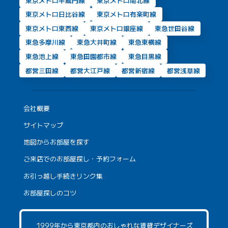
東京メトロ半蔵門線
東京メトロ南北線
東京メトロ日比谷線
東京メトロ有楽町線
東京メトロ東西線
東京メトロ銀座線
東急世田谷線
東急多摩川線
東急大井町線
東急東横線
東急池上線
東急田園都市線
東急目黒線
都営三田線
都営大江戸線
都営新宿線
都営浅草線
会社概要
サイトマップ
地図からお部屋を探す
ご来店でのお部屋探し・予約フォーム
お引っ越し手続きリンク集
お部屋探しのコツ
1999年から東京都内のおしゃれな賃貸デザイナーズ