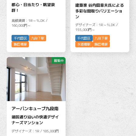
都心・日当たり・眺望抜
建築家 谷内田章夫氏による
群！
多彩な間取りバリエーショ
ン
高級賃貸：1R～1LDK /
デザイナーズ：1R～1LDK /
160,000円～
155,000円～
千代田区
九段下駅
千代田区
九段下駅
飯田橋駅
水道橋駅
飯田橋駅
募集中
アーバンキューブ九段南
靖国通り沿いの快適デザイ
ナーズマンション
デザイナーズ：1R / 185,000円