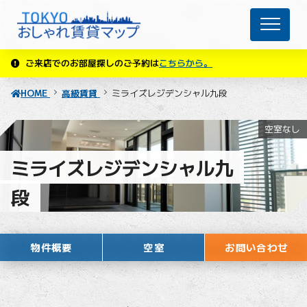
ご来店でのお部屋探しのご予約は
こちらから。
HOME
高級賃貸
ミライズレジデンシャル九段
空室なし
ミライズレジデンシャル九
段
物件概要
空室
お問い合わせ