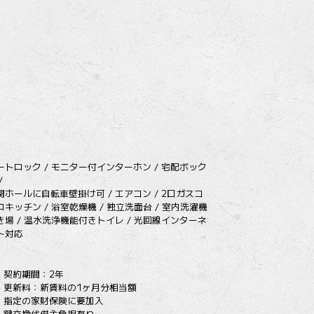
ートロック / モニター付インターホン / 宅配ボック
/
関ホールに自転車壁掛け可 / エアコン / 2口ガスコ
ロキッチン / 浴室乾燥機 / 独立洗面台 / 室内洗濯機
き場 / 温水洗浄機能付きトイレ / 光回線インターネ
ト対応
契約期間：2年
更新料：新賃料の1ヶ月分相当額
指定の家財保険に要加入
鍵交換代借主負担有り