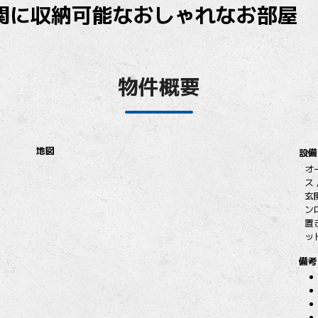
関に収納可能なおしゃれなお部屋
物件概要
地図
設備
オ
ス 
玄
ン
置
ッ
備考