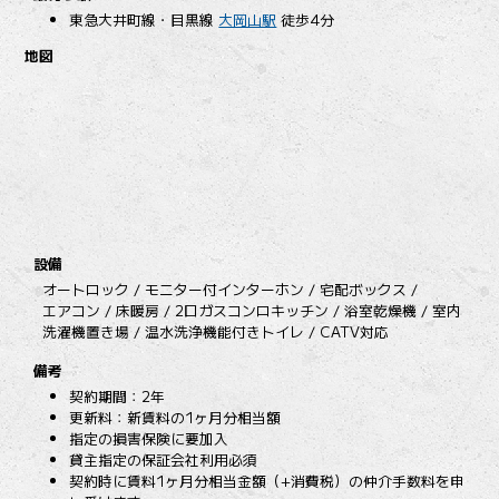
東急大井町線・目黒線
大岡山駅
徒歩4分
地図
設備
オートロック / モニター付インターホン / 宅配ボックス /
エアコン / 床暖房 / 2口ガスコンロキッチン / 浴室乾燥機 / 室内
洗濯機置き場 / 温水洗浄機能付きトイレ / CATV対応
備考
契約期間：2年
更新料：新賃料の1ヶ月分相当額
指定の損害保険に要加入
貸主指定の保証会社利用必須
契約時に賃料1ヶ月分相当金額（+消費税）の仲介手数料を申