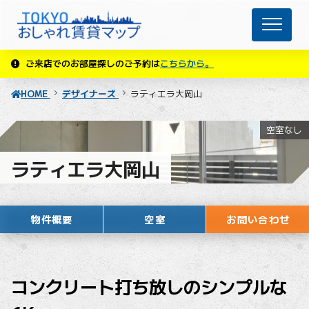
ご来店でのお部屋探しのご予約は
こちらから。
HOME
デザイナーズ
ラティエラ大岡山
空室なし
ラティエラ大岡山
物件概要
空室
お問い合わせ
コンクリート打ち放しのシンプルな