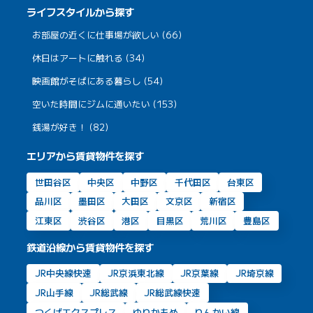
ライフスタイルから探す
お部屋の近くに仕事場が欲しい (66)
休日はアートに触れる (34)
映画館がそばにある暮らし (54)
空いた時間にジムに通いたい (153)
銭湯が好き！ (82)
エリアから賃貸物件を探す
世田谷区
中央区
中野区
千代田区
台東区
品川区
墨田区
大田区
文京区
新宿区
江東区
渋谷区
港区
目黒区
荒川区
豊島区
鉄道沿線から賃貸物件を探す
JR中央線快速
JR京浜東北線
JR京葉線
JR埼京線
JR山手線
JR総武線
JR総武線快速
つくばエクスプレス
ゆりかもめ
りんかい線