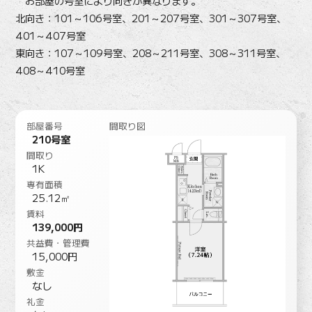
お部屋の号室により向きが異なります。
北向き：101～106号室、201～207号室、301～307号室、
401～407号室
東向き：107～109号室、208～211号室、308～311号室、
408～410号室
部屋番号
間取り図
210号室
間取り
1K
専有面積
25.12㎡
賃料
139,000円
共益費・管理費
15,000円
敷金
なし
礼金