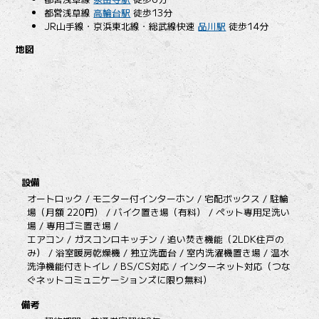
都営浅草線
高輪台駅
徒歩13分
JR山手線・京浜東北線・総武線快速
品川駅
徒歩14分
地図
設備
オートロック / モニター付インターホン / 宅配ボックス / 駐輪
場（月額 220円） / バイク置き場（有料） / ペット専用足洗い
場 / 専用ゴミ置き場 /
エアコン / ガスコンロキッチン / 追い焚き機能（2LDK住戸の
み） / 浴室暖房乾燥機 / 独立洗面台 / 室内洗濯機置き場 / 温水
洗浄機能付きトイレ / BS/CS対応 / インターネット対応（つな
ぐネットコミュニケーションズに限り無料）
備考