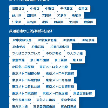
世田谷区
中央区
中野区
千代田区
台東区
品川区
墨田区
大田区
文京区
新宿区
江東区
渋谷区
港区
目黒区
荒川区
豊島区
鉄道沿線から賃貸物件を探す
JR中央線快速
JR京浜東北線
JR京葉線
JR埼京線
JR山手線
JR総武線
JR総武線快速
つくばエクスプレス
ゆりかもめ
りんかい線
京急本線
京王井の頭線
京王新線
京王線
小田急小田原線
東京メトロ丸ノ内線
東京メトロ副都心線
東京メトロ千代田線
東京メトロ半蔵門線
東京メトロ南北線
東京メトロ日比谷線
東京メトロ有楽町線
東京メトロ東西線
東京メトロ銀座線
東急世田谷線
東急多摩川線
東急大井町線
東急東横線
東急池上線
東急田園都市線
東急目黒線