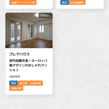
港区
白金高輪駅
高輪ゲートウェイ駅
空室なし
ブレアハウス
室内設備充実！ヨーロッパ
風デザインのおしゃれマン
ション
高級賃貸：
港区
品川駅
白金台駅
高輪台駅