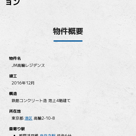
ョン
物件概要
物件名
JM高輪レジデンス
竣工
2016年12月
構造
鉄筋コンクリート造 地上4階建て
所在地
東京都
港区
高輪2-10-8
最寄り駅
都営浅草線
泉岳寺駅
徒歩6分