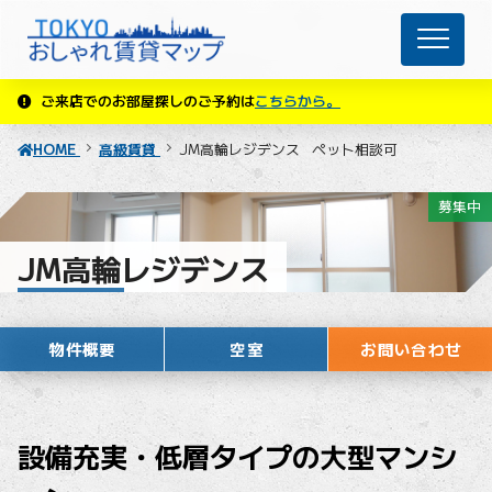
ご来店でのお部屋探しのご予約は
こちらから。
HOME
高級賃貸
JM高輪レジデンス
ペット相談可
募集中
JM高輪レジデンス
ペット相談可
物件概要
空室
お問い合わせ
設備充実・低層タイプの大型マンシ