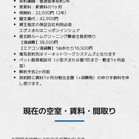
契約期間：普通借家契約2年
更新料：新賃料の1ヶ月
保険料：22,000円（2年）
鍵交換代：42,900円
貸主指定の保証会社利用必須
エポスまたはニッポンインシュア
退去時ルームクリーニング費借主負担有り
【清掃費】38,500円
【エアコン清掃費】1台あたり16,500円
電気契約先はイーネットワークシステムズとなります
ペット飼育相談可（小型犬または猫1匹まで・敷金1ヶ月追
加）
解約予告2ヶ月前
契約時に賃料1ヶ月分相当金額（+消費税）の仲介手数料を申
し受けます。
現在の空室・賃料・間取り