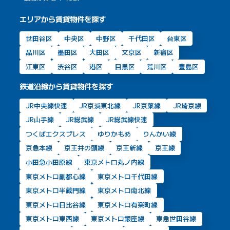
エリアから賃貸物件を探す
世田谷区
中央区
中野区
千代田区
台東区
品川区
墨田区
大田区
文京区
新宿区
江東区
渋谷区
港区
目黒区
荒川区
豊島区
鉄道沿線から賃貸物件を探す
JR中央線快速
JR京浜東北線
JR京葉線
JR埼京線
JR山手線
JR総武線
JR総武線快速
つくばエクスプレス
ゆりかもめ
りんかい線
京急本線
京王井の頭線
京王新線
京王線
小田急小田原線
東京メトロ丸ノ内線
東京メトロ副都心線
東京メトロ千代田線
東京メトロ半蔵門線
東京メトロ南北線
東京メトロ日比谷線
東京メトロ有楽町線
東京メトロ東西線
東京メトロ銀座線
東急世田谷線