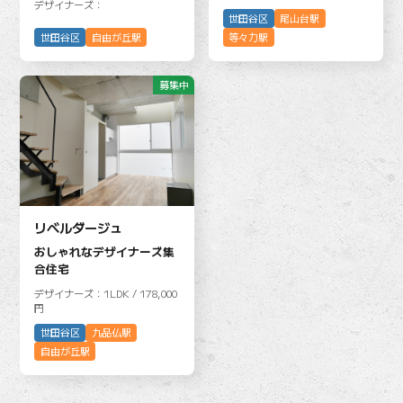
デザイナーズ：
世田谷区
尾山台駅
世田谷区
自由が丘駅
等々力駅
募集中
リベルダージュ
おしゃれなデザイナーズ集
合住宅
デザイナーズ：1LDK / 178,000
円
世田谷区
九品仏駅
自由が丘駅