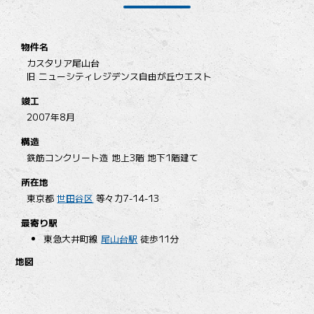
物件名
カスタリア尾山台
旧 ニューシティレジデンス自由が丘ウエスト
竣工
2007年8月
構造
鉄筋コンクリート造 地上3階 地下1階建て
所在地
東京都
世田谷区
等々力7-14-13
最寄り駅
東急大井町線
尾山台駅
徒歩11分
地図