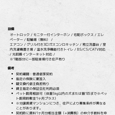
設備
オートロック / モニター付インターホン / 宅配ボックス / エレ
ベーター / 駐輪場（無料） /
エアコン / グリル付き3口ガスコンロキッチン / 独立洗面台 / 室
内洗濯機置き場 / 温水洗浄機能付きトイレ / BS/CS/CATV対応
/ 光回線インターネット対応 /
※1階部分に一部駐車場付き住戸有り
備考
契約期間：普通借家契約
指定の保険に要加入
鍵交換代借主負担有り
貸主指定の保証会社利用必須
ペット飼育相談可（体重5kg以内の犬または猫1匹まで※ペッ
ト飼育時敷金1ヶ月プラス）
※分譲賃貸マンションにつき、住戸により募集条件が異なる
ことがあります。
契約時に賃料1ヶ月分相当金額（+消費税）の仲介手数料を申