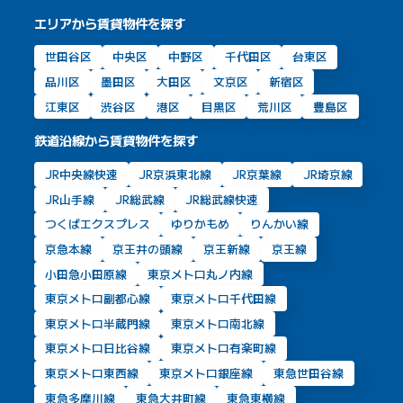
エリアから賃貸物件を探す
世田谷区
中央区
中野区
千代田区
台東区
品川区
墨田区
大田区
文京区
新宿区
江東区
渋谷区
港区
目黒区
荒川区
豊島区
鉄道沿線から賃貸物件を探す
JR中央線快速
JR京浜東北線
JR京葉線
JR埼京線
JR山手線
JR総武線
JR総武線快速
つくばエクスプレス
ゆりかもめ
りんかい線
京急本線
京王井の頭線
京王新線
京王線
小田急小田原線
東京メトロ丸ノ内線
東京メトロ副都心線
東京メトロ千代田線
東京メトロ半蔵門線
東京メトロ南北線
東京メトロ日比谷線
東京メトロ有楽町線
東京メトロ東西線
東京メトロ銀座線
東急世田谷線
東急多摩川線
東急大井町線
東急東横線