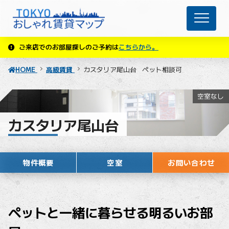
ご来店でのお部屋探しのご予約は
こちらから。
HOME
高級賃貸
カスタリア尾山台
ペット相談可
空室なし
カスタリア尾山台
ペット相談可
物件概要
空室
お問い合わせ
ペットと一緒に暮らせる明るいお部