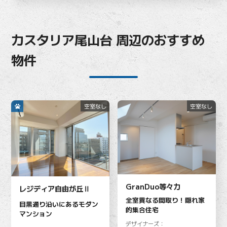
カスタリア尾山台 周辺のおすすめ
物件
空室なし
空室なし
GranDuo等々力
レジディア自由が丘Ⅱ
全室異なる間取り！隠れ家
目黒通り沿いにあるモダン
的集合住宅
マンション
デザイナーズ：