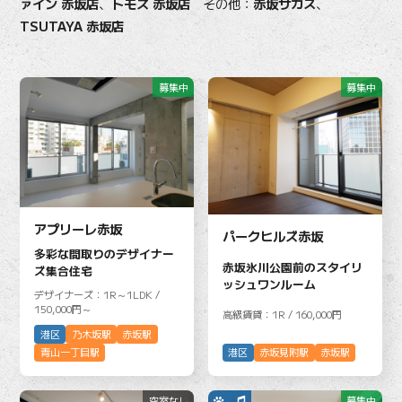
ァイン 赤坂店
、
トモズ 赤坂店
その他：
赤坂サカス
、
TSUTAYA 赤坂店
募集中
募集中
アプリーレ赤坂
パークヒルズ赤坂
多彩な間取りのデザイナー
赤坂氷川公園前のスタイリ
ズ集合住宅
ッシュワンルーム
デザイナーズ：1R～1LDK /
150,000円～
高級賃貸：1R / 160,000円
港区
乃木坂駅
赤坂駅
港区
赤坂見附駅
赤坂駅
青山一丁目駅
空室なし
募集中