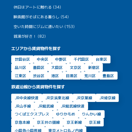
休日はアートに触れる (34)
映画館がそばにある暮らし (54)
空いた時間にジムに通いたい (153)
銭湯が好き！ (82)
エリアから賃貸物件を探す
世田谷区
中央区
中野区
千代田区
台東区
品川区
墨田区
大田区
文京区
新宿区
江東区
渋谷区
港区
目黒区
荒川区
豊島区
鉄道沿線から賃貸物件を探す
JR中央線快速
JR京浜東北線
JR京葉線
JR埼京線
JR山手線
JR総武線
JR総武線快速
つくばエクスプレス
ゆりかもめ
りんかい線
京急本線
京王井の頭線
京王新線
京王線
小田急小田原線
東京メトロ丸ノ内線