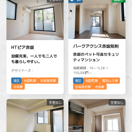
パークアクシス赤坂見附
HTピア赤坂
赤坂のペット可高セキュリ
設備充実、一人でも二人で
ティマンション
も暮らしやすい。
高級賃貸：1R～1LDK /
デザイナーズ：
159,000円～
港区
永田町駅
赤坂見附駅
港区
永田町駅
溜池山王駅
赤坂駅
赤坂見附駅
赤坂駅
空室なし
空室なし