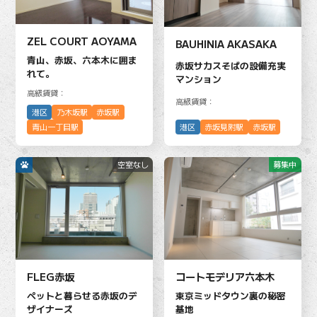
ZEL COURT AOYAMA
BAUHINIA AKASAKA
青山、赤坂、六本木に囲ま
赤坂サカスそばの設備充実
れて。
マンション
高級賃貸：
高級賃貸：
港区
乃木坂駅
赤坂駅
港区
赤坂見附駅
赤坂駅
青山一丁目駅
空室なし
募集中
FLEG赤坂
コートモデリア六本木
ペットと暮らせる赤坂のデ
東京ミッドタウン裏の秘密
ザイナーズ
基地