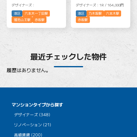
デザイナーズ：
デザイナーズ：1R / 164,000円
港区
六本木一丁目駅
港区
乃木坂駅
六本木駅
溜池山王駅
赤坂駅
赤坂駅
最近チェックした物件
履歴はありません。
マンションタイプから探す
デザイナーズ (348)
リノベーション (21)
高級賃貸 (200)