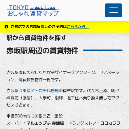
ご来店でのお部屋探しのご予約は
こちらから。
駅から賃貸物件を探す
赤坂駅周辺の賃貸物件
赤坂駅周辺のおしゃれなデザイナーズマンション、リノベーシ
ョン、高級賃貸物件一覧です。
赤坂駅は
東京メトロ千代田線
の停車駅です。代々木上原、明治
神宮前（原宿）、大手町、根津、北千住へ乗り換え無しでアク
セスできます。
半径500m内にあるお店・施設
スーパー：
マルエツプチ 赤坂店
ドラッグストア：
ココカラフ