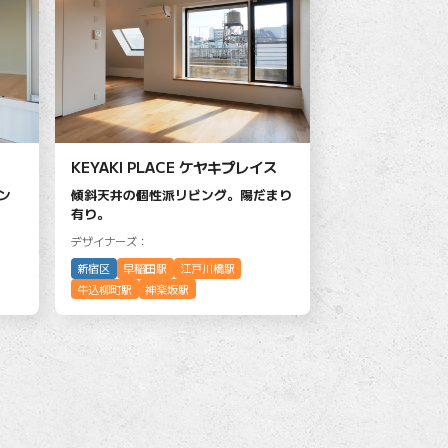
KEYAKI PLACE ケヤキプレイス
ン
傾斜天井の個性派リビング。陽だまり
有り。
デザイナーズ：
新宿区
早稲田駅
江戸川橋駅
牛込柳町駅
神楽坂駅