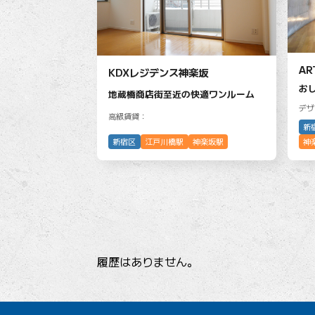
AR
KDXレジデンス神楽坂
お
地蔵橋商店街至近の快適ワンルーム
デザ
高級賃貸：
新
新宿区
江戸川橋駅
神楽坂駅
神
履歴はありません。