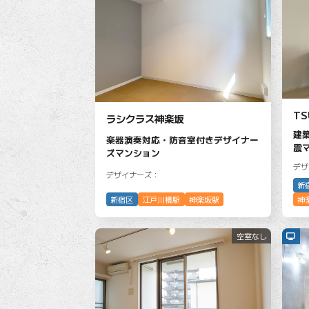
TS
ラシクラス神楽坂
建
楽器演奏対応・防音室付きデザイナー
震
ズマンション
デザ
デザイナーズ：
新
新宿区
江戸川橋駅
神楽坂駅
神
空室なし