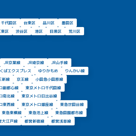
千代田区
台東区
品川区
墨田区
江東区
渋谷区
港区
目黒区
荒川区
JR京葉線
JR埼京線
JR山手線
くばエクスプレス
ゆりかもめ
りんかい線
王新線
京王線
小田急小田原線
ロ副都心線
東京メトロ千代田線
ロ南北線
東京メトロ日比谷線
ロ東西線
東京メトロ銀座線
東急世田谷線
東急東横線
東急池上線
東急田園都市線
営大江戸線
都営新宿線
都営浅草線