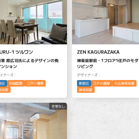
URU-1 ツルワン
ZEN KAGURAZAKA
築家 原広司氏によるデザインの免
神楽坂駅前・1フロア1住戸のモダ
マンション
リビング
イナーズ：
デザイナーズ：
宿区
早稲田駅
江戸川橋駅
新宿区
江戸川橋駅
牛込神楽坂駅
楽坂駅
神楽坂駅
空室なし