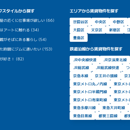
フスタイルから探す
エリアから賃貸物件を探す
屋の近くに仕事場が欲しい (66)
世田谷区
中央区
中野区
大田区
文京区
新宿区
はアートに触れる (34)
豊島区
館がそばにある暮らし (54)
鉄道沿線から賃貸物件を探す
た時間にジムに通いたい (153)
が好き！ (82)
JR中央線快速
JR京浜東北線
JR総武線
JR総武線快速
つ
京急本線
京王井の頭線
京
東京メトロ丸ノ内線
東京メト
東京メトロ半蔵門線
東京メト
東京メトロ有楽町線
東京メト
東急多摩川線
東急大井町線
東急目黒線
都営三田線
都