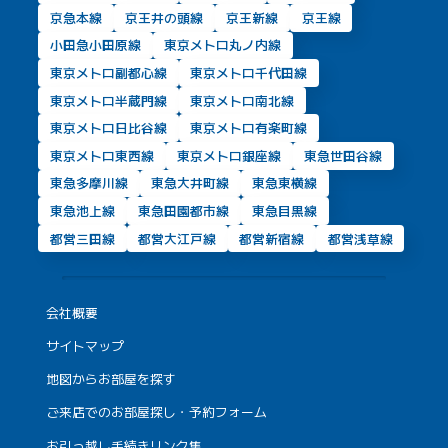
京急本線
京王井の頭線
京王新線
京王線
小田急小田原線
東京メトロ丸ノ内線
東京メトロ副都心線
東京メトロ千代田線
東京メトロ半蔵門線
東京メトロ南北線
東京メトロ日比谷線
東京メトロ有楽町線
東京メトロ東西線
東京メトロ銀座線
東急世田谷線
東急多摩川線
東急大井町線
東急東横線
東急池上線
東急田園都市線
東急目黒線
都営三田線
都営大江戸線
都営新宿線
都営浅草線
会社概要
サイトマップ
地図からお部屋を探す
ご来店でのお部屋探し・予約フォーム
お引っ越し手続きリンク集