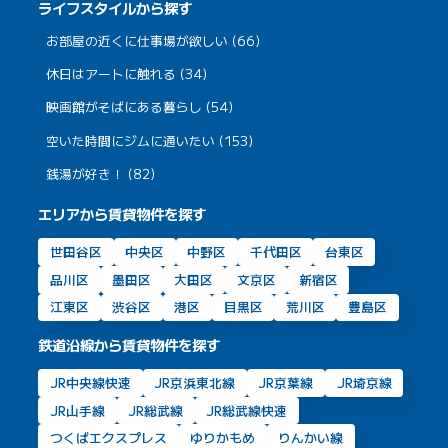
ライフスタイルから探す
お部屋の近くに仕事場が欲しい (66)
休日はアートに触れる (34)
映画館がそばにある暮らし (54)
空いた時間にジムに通いたい (153)
銭湯が好き！ (82)
エリアから賃貸物件を探す
世田谷区
中央区
中野区
千代田区
台東区
品川区
墨田区
大田区
文京区
新宿区
江東区
渋谷区
港区
目黒区
荒川区
豊島区
鉄道沿線から賃貸物件を探す
JR中央線快速
JR京浜東北線
JR京葉線
JR埼京線
JR山手線
JR総武線
JR総武線快速
つくばエクスプレス
ゆりかもめ
りんかい線