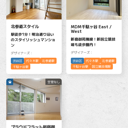
北参道スタイル
MDM千駄ヶ谷 East /
West
駅徒歩1分！明治通り沿い
新宿御苑隣接！新国立競技
のスタイリッシュマンショ
場も徒歩圏内！
ン
デザイナーズ：
デザイナーズ：
渋谷区
代々木駅
北参道駅
渋谷区
代々木駅
北参道駅
千駄ヶ谷駅
国立競技場駅
千駄ヶ谷駅
空室なし
プラウドフラット新宿御