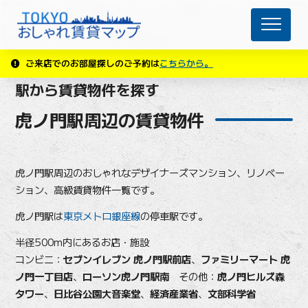
ご来店でのお部屋探しのご予約は
こちらから。
駅から賃貸物件を探す
虎ノ門駅周辺の賃貸物件
虎ノ門駅周辺のおしゃれなデザイナーズマンション、リノベー
ション、高級賃貸物件一覧です。
虎ノ門駅は
東京メトロ銀座線
の停車駅です。
半径500m内にあるお店・施設
コンビニ：
セブンイレブン 虎ノ門駅前店
、
ファミリーマート 虎
ノ門一丁目店
、
ローソン虎ノ門駅南
その他：
虎ノ門ヒルズ森
タワー
、
日比谷公園大音楽堂
、
経済産業省
、
文部科学省