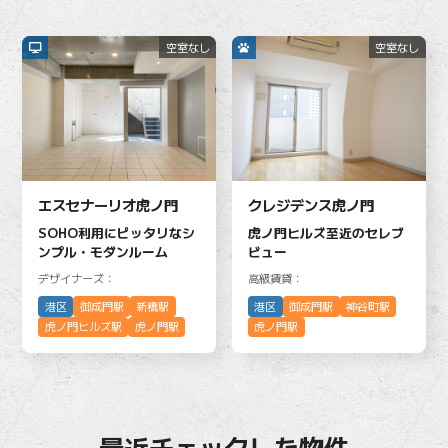
空室なし
空室なし
エスセナーリオ虎ノ門
クレジデンス虎ノ門
SOHO利用にピッタリなシ
虎ノ門ヒルズ至近のセレブ
ンプル・モダンルーム
ビュー
デザイナーズ：
高級賃貸：
港区
御成門駅
新橋駅
港区
御成門駅
神谷町駅
虎ノ門ヒルズ駅
虎ノ門駅
虎ノ門駅
最近チェックした物件