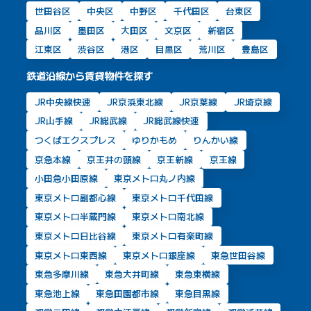
世田谷区
中央区
中野区
千代田区
台東区
品川区
墨田区
大田区
文京区
新宿区
江東区
渋谷区
港区
目黒区
荒川区
豊島区
鉄道沿線から賃貸物件を探す
JR中央線快速
JR京浜東北線
JR京葉線
JR埼京線
JR山手線
JR総武線
JR総武線快速
つくばエクスプレス
ゆりかもめ
りんかい線
京急本線
京王井の頭線
京王新線
京王線
小田急小田原線
東京メトロ丸ノ内線
東京メトロ副都心線
東京メトロ千代田線
東京メトロ半蔵門線
東京メトロ南北線
東京メトロ日比谷線
東京メトロ有楽町線
東京メトロ東西線
東京メトロ銀座線
東急世田谷線
東急多摩川線
東急大井町線
東急東横線
東急池上線
東急田園都市線
東急目黒線